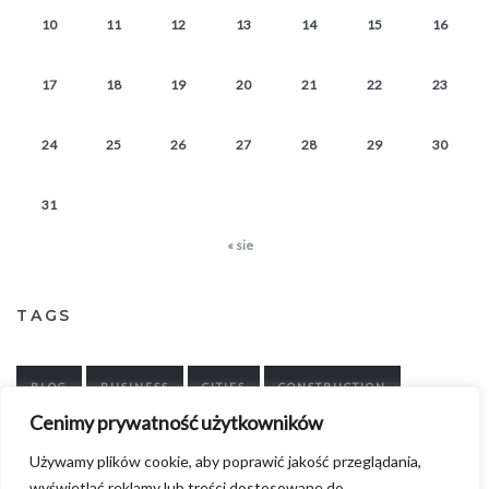
10
11
12
13
14
15
16
17
18
19
20
21
22
23
24
25
26
27
28
29
30
31
« sie
TAGS
BLOG
BUSINESS
CITIES
CONSTRUCTION
Cenimy prywatność użytkowników
DESIGN
INTERIORS
NEWS
OBJECTS
POST
Używamy plików cookie, aby poprawić jakość przeglądania,
PROJECTS
wyświetlać reklamy lub treści dostosowane do