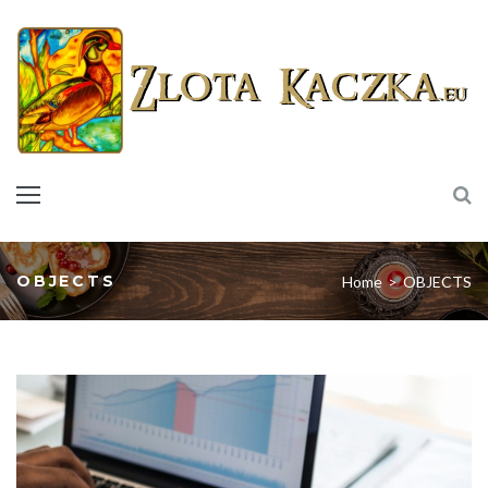
Skip
to
content
OBJECTS
Home
>
OBJECTS
Tag:
OBJECTS